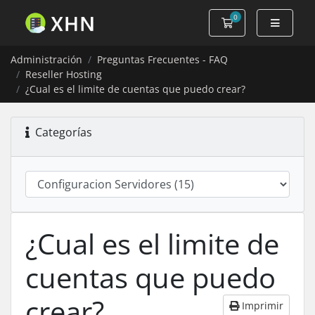
0
Carro de Pedidos
Administración
Preguntas Frecuentes - FAQ
Reseller Hosting
¿Cual es el limite de cuentas que puedo crear?
Categorías
¿Cual es el limite de
cuentas que puedo
crear?
Imprimir