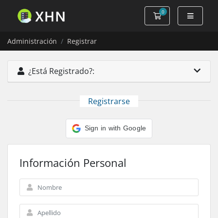
0
Carro de Pedidos
Administración
Registrar
¿Está Registrado?:
Registrarse
Sign in with Google
Información Personal