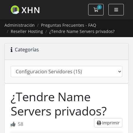
0
Carro de Pedidos
Administración
Preguntas Frecuentes - FAQ
Reseller Hosting
¿Tendre Name Servers privados?
Categorías
¿Tendre Name
Servers privados?
Imprimir
58