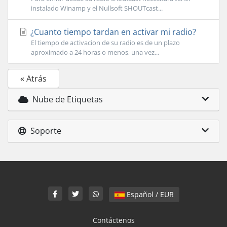
instalado Winamp y el Nullsoft SHOUTcast...
¿Cuanto tiempo tardan en activar mi radio?
El tiempo de activacion de su radio es de un plazo
aproximado a 24 horas o menos, una vez...
« Atrás
Nube de Etiquetas
Soporte
Español / EUR
Contáctenos