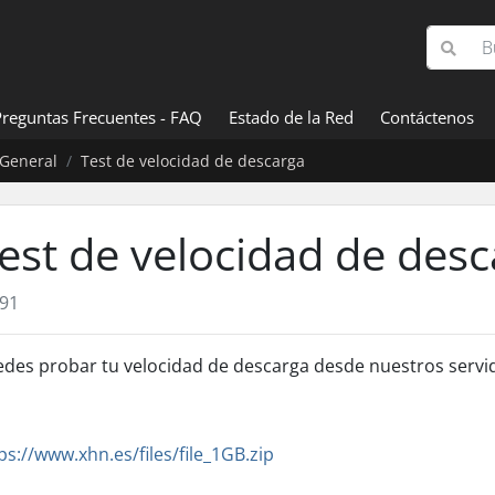
Preguntas Frecuentes - FAQ
Estado de la Red
Contáctenos
General
Test de velocidad de descarga
est de velocidad de des
91
des probar tu velocidad de descarga desde nuestros servid
ps://www.xhn.es/files/file_1GB.zip