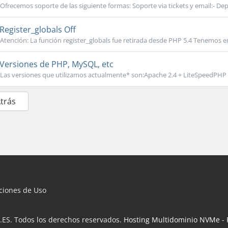
Ofrecemos soporte de las siguiente formas: Soporte via tickets y email:- De
Register_globals Off
Atención: La función register_globals fue retirada desde PHP 5.4 Tenemos en
Versiones de PHP, MySQL, etc
Las versiones que utilizamos actualmente* son:Apache 2.4 + LiteSpeedPHP 4.1,5
Atrás
iciones de Uso
.ES. Todos los derechos reservados.
Hosting Multidominio NVMe
-