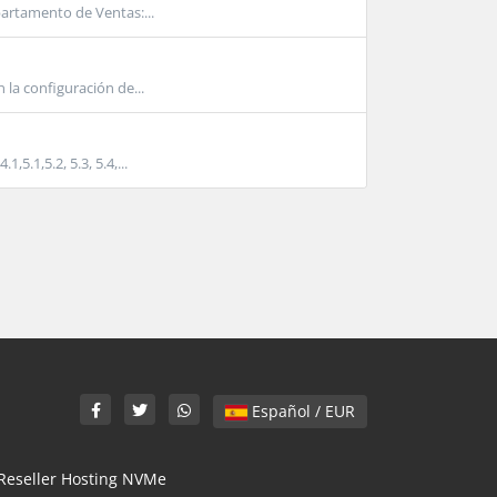
partamento de Ventas:...
 la configuración de...
.1,5.2, 5.3, 5.4,...
Español / EUR
Reseller Hosting NVMe