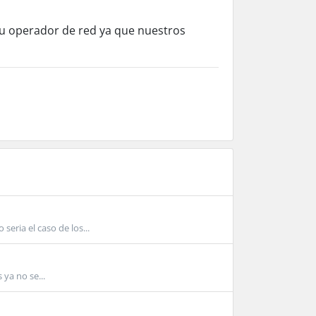
tu operador de red ya que nuestros
eria el caso de los...
 ya no se...