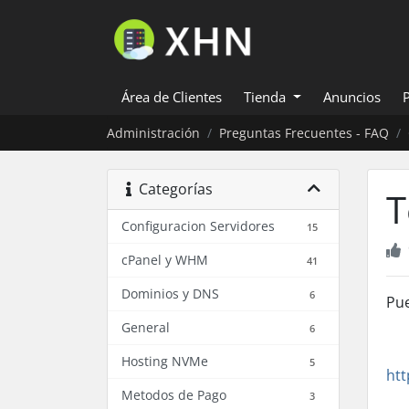
Área de Clientes
Tienda
Anuncios
Administración
Preguntas Frecuentes - FAQ
Categorías
T
Configuracion Servidores
15
cPanel y WHM
41
Dominios y DNS
6
Pue
General
6
Hosting NVMe
5
htt
Metodos de Pago
3