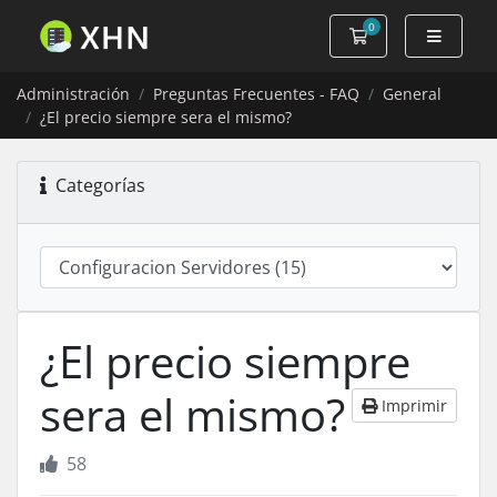
0
Carro de Pedidos
Administración
Preguntas Frecuentes - FAQ
General
¿El precio siempre sera el mismo?
Categorías
¿El precio siempre
sera el mismo?
Imprimir
58