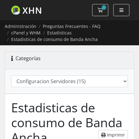
0
Carro de Pedidos
Administración
Preguntas Frecuentes - FAQ
cPanel y WHM
Estadisticas
Estadisticas de consumo de Banda Ancha
Categorías
Estadisticas de
consumo de Banda
Ancha
Imprimir