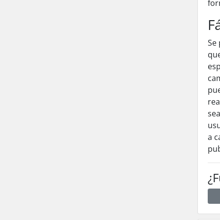
for
F
Se 
que
esp
cam
pue
rea
sea
usu
a c
pub
¿F