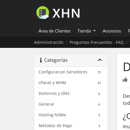
Área de Clientes
Tienda
Anuncios
Administración
Preguntas Frecuentes - FAQ
Categorías
D
Configuracion Servidores
15
cPanel y WHM
41
Dominios y DNS
6
Des
tod
General
6
¿
Hosting NVMe
5
Metodos de Pago
Ima
3