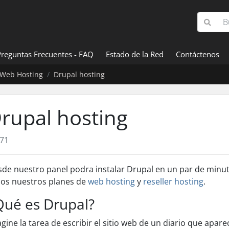
Preguntas Frecuentes - FAQ
Estado de la Red
Contáctenos
Web Hosting
Drupal hosting
rupal hosting
71
de nuestro panel podra instalar Drupal en un par de minuto
os nuestros planes de
web hosting
y
reseller hosting
.
Qué es Drupal?
gine la tarea de escribir el sitio web de un diario que apare