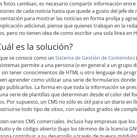
as fotos cambian, es necesario compartir información entre 
siones de cada noticia hasta que quede a gusto del jefe de 
sentación para mostrar las noticias en forma prolija y agrad
plicación adicional, piense que quienes trabajan en la re
os, pero no tienen idea de como escribir una sola línea en 
Cuál es la solución?
 que se conoce como un
Sistema de Gestión de Contenidos
sistemas permite a una persona (o en general a un grupo de e
 sin tener conocimientos de HTML u otro lenguaje de pro
en aprender como utilizar una serie de formularios donde es
go publicarlos. La forma en que toda la información se pre
una serie de plantillas que determinan desde el color del fo
os. Por supuesto, un CMS no sólo es útil para un diario en l
striuirse todo tipo de sitios, con variados grados de comple
sten varios CMS comerciales. Incluso hay empresas que lo
tuito y de código abierto (bajo los término de la licencia G
sona contribuir a su desarrollo a través de nuevos módulos