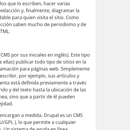
los que lo escriben, hacer varias
redacción y, finalmente, diagramar la
able para quien visita el sitio. Como
dacción saben mucho de periodismo y de
HTML.
(CMS por sus iniciales en inglés). Este tipo
llas) publicar todo tipo de sitios en la
gramación para páginas web. Simplemente
cribir, por ejemplo, sus artículos y
senta está definida previamente a través
ndo y del texto hasta la ubicación de las
ínea, sino que a partir de él pueden
jidad.
s encargan a medida. Drupal es un CMS
NU/GPL ), lo que permite a cualquier
. Un sistema de ayuda en línea,