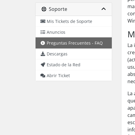
man
Soporte
com
Win
Mis Tickets de Soporte
M
Anuncios
Preguntas Frecuentes - FAQ
La 
cre
Descargas
(ac
Estado de la Red
usu
abs
Abrir Ticket
nec
La 
que
apa
cam
esc
inf