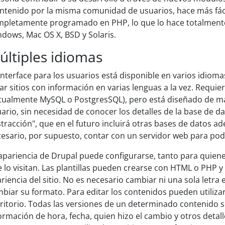
tenido por la misma comunidad de usuarios, hace más fácil 
pletamente programado en PHP, lo que lo hace totalmente 
dows, Mac OS X, BSD y Solaris.
últiples idiomas
interface para los usuarios está disponible en varios idiomas
ar sitios con información en varias lenguas a la vez. Requier
tualmente MySQL o PostgresSQL), pero está diseñado de ma
ario, sin necesidad de conocer los detalles de la base de d
tracción", que en el futuro incluirá otras bases de datos 
esario, por supuesto, contar con un servidor web para poder
apariencia de Drupal puede configurarse, tanto para quiene
 lo visitan. Las plantillas pueden crearse con HTML o PHP 
riencia del sitio. No es necesario cambiar ni una sola letra 
biar su formato. Para editar los contenidos pueden utili
ritorio. Todas las versiones de un determinado contenido s
ormación de hora, fecha, quien hizo el cambio y otros detal