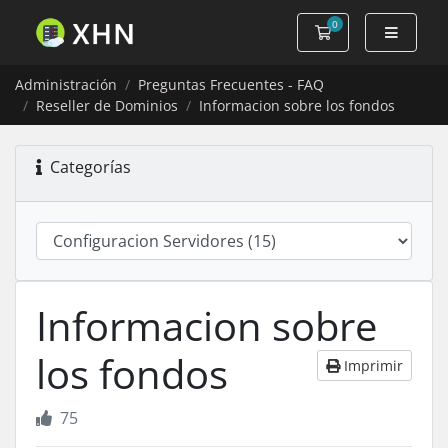
0
Carro de Pedidos
Administración
Preguntas Frecuentes - FAQ
Reseller de Dominios
Informacion sobre los fondos
Categorías
Informacion sobre
los fondos
Imprimir
75