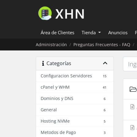
Área de Clientes
Tienda
Anuncios
Administración
Preguntas Frecuentes - FAQ
Categorías
Configuracion Servidores
15
cPanel y WHM
41
Dominios y DNS
6
General
6
Hosting NVMe
5
Metodos de Pago
3