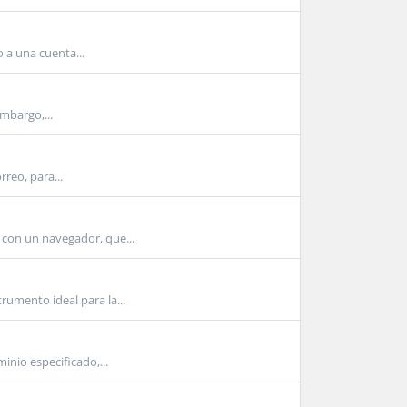
 a una cuenta...
mbargo,...
rreo, para...
 con un navegador, que...
rumento ideal para la...
inio especificado,...