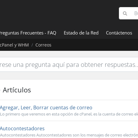
Preguntas Frecuentes - FAQ
Estado de la Red
Contáctenos
cPanel y WHM
Correos
Artículos
Agregar, Leer, Borrar cuentas de correo
Lo primero que veremos en esta opción de cPanel, es la cuenta de correo ele
Autocontestadores
Autocontestadores Autocontestadores son los mensajes de correo electrón