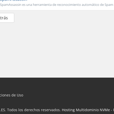
SpamAssassin es una herramienta de reconocimiento automático de Spam (a
Atrás
iciones de Uso
.ES. Todos los derechos reservados.
Hosting Multidominio NVMe
-