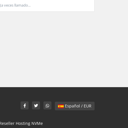
 veces llamado...
Español / EUR
Reseller Hosting NVMe