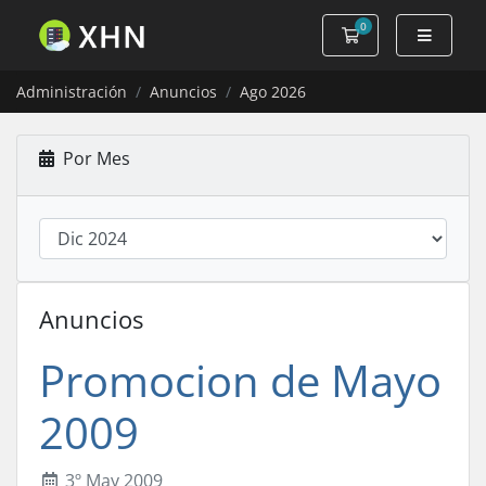
0
Carro de Pedidos
Administración
Anuncios
Ago 2026
Por Mes
Anuncios
Promocion de Mayo
2009
3º May 2009